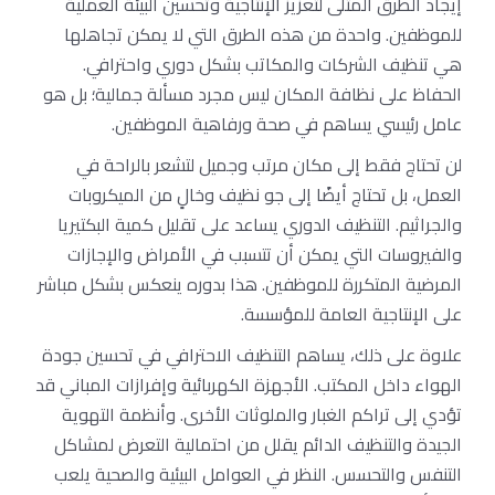
إيجاد الطرق المثلى لتعزيز الإنتاجية وتحسين البيئة العملية
للموظفين. واحدة من هذه الطرق التي لا يمكن تجاهلها
هي تنظيف الشركات والمكاتب بشكل دوري واحترافي.
الحفاظ على نظافة المكان ليس مجرد مسألة جمالية؛ بل هو
عامل رئيسي يساهم في صحة ورفاهية الموظفين.
لن تحتاج فقط إلى مكان مرتب وجميل لتشعر بالراحة في
العمل، بل تحتاج أيضًا إلى جو نظيف وخالٍ من الميكروبات
والجراثيم. التنظيف الدوري يساعد على تقليل كمية البكتيريا
والفيروسات التي يمكن أن تتسبب في الأمراض والإجازات
المرضية المتكررة للموظفين. هذا بدوره ينعكس بشكل مباشر
على الإنتاجية العامة للمؤسسة.
علاوة على ذلك، يساهم التنظيف الاحترافي في تحسين جودة
الهواء داخل المكتب. الأجهزة الكهربائية وإفرازات المباني قد
تؤدي إلى تراكم الغبار والملوثات الأخرى. وأنظمة التهوية
الجيدة والتنظيف الدائم يقلل من احتمالية التعرض لمشاكل
التنفس والتحسس. النظر في العوامل البيئية والصحية يلعب