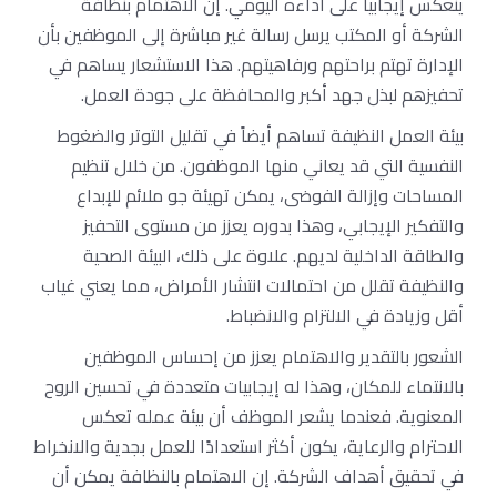
ينعكس إيجابياً على أداءه اليومي. إن الاهتمام بنظافة
الشركة أو المكتب يرسل رسالة غير مباشرة إلى الموظفين بأن
الإدارة تهتم براحتهم ورفاهيتهم. هذا الاستشعار يساهم في
تحفيزهم لبذل جهد أكبر والمحافظة على جودة العمل.
بيئة العمل النظيفة تساهم أيضاً في تقليل التوتر والضغوط
النفسية التي قد يعاني منها الموظفون. من خلال تنظيم
المساحات وإزالة الفوضى، يمكن تهيئة جو ملائم للإبداع
والتفكير الإيجابي، وهذا بدوره يعزز من مستوى التحفيز
والطاقة الداخلية لديهم. علاوة على ذلك، البيئة الصحية
والنظيفة تقلل من احتمالات انتشار الأمراض، مما يعني غياب
أقل وزيادة في الالتزام والانضباط.
الشعور بالتقدير والاهتمام يعزز من إحساس الموظفين
بالانتماء للمكان، وهذا له إيجابيات متعددة في تحسين الروح
المعنوية. فعندما يشعر الموظف أن بيئة عمله تعكس
الاحترام والرعاية، يكون أكثر استعدادًا للعمل بجدية والانخراط
في تحقيق أهداف الشركة. إن الاهتمام بالنظافة يمكن أن