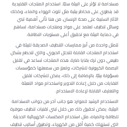
مستدامة لا تؤثر على البيئة سلبًا. استخدام المنتجات التقليدية
قد ينطوي على مخاطر بيئية مثل تلوث الهواء والماء، وكذلك
الآثار السلبية على صحة الإنسان. من هنا تأتي أهمية تبني
وسائل تنظيف تعتمد على مواد ومنتجات مستدامة، تساهم
في حماية البيئة مع تحقيق أعلى مستويات النظافة.
تتمثل واحدة من أبرز ممارسات التنظيف الصديقة للبيئة في
استخدام المنتجات القابلة للتحلل الحيوي، والتي تتحطم بشكل
طبيعي دون ترك بقايا ضارة. هذه المنتجات تساعد في تقليل
البصمة الكربونية للشركات، وتعزز من سمعتها كمؤسسات
مسؤولة بيئيًا. بالإضافة إلى ذلك، يمكن للشركات تقليل
النفايات من خلال إعادة التدوير واستخدام مواد التعبئة
والتغليف القابلة لإعادة الاستخدام.
الاستخدام الرشيد للموارد هو جانب آخر من جوانب الاستدامة
البيئية. يمكن تحقيق ذلك من خلال تبني تقنيات تنظيف موفرة
للطاقة والمياه، مثل استخدام المكنسات الكهربائية الحديثة
التي تستهلك كمية أقل من الكهرباء، وتطبيق أساليب تنظيف