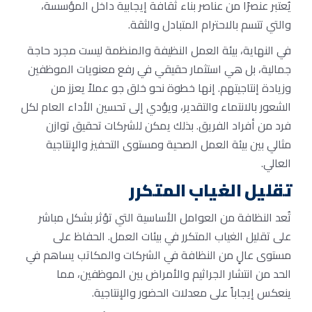
يُعتبر عنصرًا من عناصر بناء ثقافة إيجابية داخل المؤسسة،
والتي تتسم بالاحترام المتبادل والثقة.
في النهاية، بيئة العمل النظيفة والمنظمة ليست مجرد حاجة
جمالية، بل هي استثمار حقيقي في رفع معنويات الموظفين
وزيادة إنتاجيتهم. إنها خطوة نحو خلق جو عملاً يعزز من
الشعور بالانتماء والتقدير، ويؤدي إلى تحسين الأداء العام لكل
فرد من أفراد الفريق. بذلك يمكن للشركات تحقيق توازن
مثالي بين بيئة العمل الصحية ومستوى التحفيز والإنتاجية
العالي.
تقليل الغياب المتكرر
تُعد النظافة من العوامل الأساسية التي تؤثر بشكل مباشر
على تقليل الغياب المتكرر في بيئات العمل. الحفاظ على
مستوى عالٍ من النظافة في الشركات والمكاتب يساهم في
الحد من انتشار الجراثيم والأمراض بين الموظفين، مما
ينعكس إيجاباً على معدلات الحضور والإنتاجية.