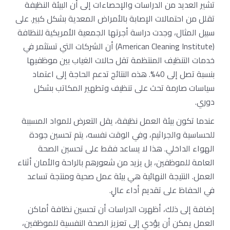
تشير العديد من الدراسات والإحصاءات إلى أن البيئة النظيفة
تقلل من احتمالات الإصابة بالأمراض المعدية بشكل كبير. على
سبيل المثال، وجدت دراسة أجرتها الجمعية الأمريكية للنظافة
(American Cleaning Institute) أن الشركات التي تستثمر في
خدمات التنظيف المنتظمة تقل حالات الغياب بين موظفيها
بنسبة تصل إلى 40%. هذه النتائج تدعم الحاجة إلى اعتماد
سياسات صارمة تحث على تنظيف وتطهير المكاتب بشكل
دوري.
عندما تكون بيئة العمل نظيفة، يقل التعرض للمواد المسببة
للحساسية والجراثيم، وفي الوقت نفسه، يتم تحسين جودة
الهواء الداخلي. هذا لا يساعد فقط على تحسين الصحة
العامة للموظفين، بل يزيد من شعورهم بالراحة والأمان أثناء
العمل. النتيجة النهائية هي بيئة عمل صحية ومنتجة تساعد
في الحفاظ على تقديم أداء عالٍ.
إضافة إلى ذلك، أظهرت الدراسات أن تحسين نظافة أماكن
العمل يمكن أن يؤدي إلى تعزيز الصحة النفسية للموظفين،