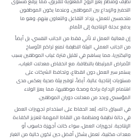
نظيف ومنظم يعزز الروح المعنوية للفريق، مما يرفع مستوى
التحفيز والإبداع بين الموظفين. وعندما يكون الموظفون
متحمسين للعمل، يزداد التفاعل والتعاون بينهم، وهو ما
يدفع عجلة الإنتاجية إلى الأمام.
إن فعالية العمل لا تأتي فقط من الجانب النفسي، بل أيضاً
من الجانب العملي. البيئة النظيفة تمنع تراكم الأوساخ
والبكتيريا، مما يساهم في تقليل فترة غياب الموظفين بسبب
الأمراض المرتبطة بالنظافة. مع انخفاض معدلات الغياب،
يستمر سير العمل دون انقطاع، وتحافظ الشركات على
مستويات إنتاجية عالية. أيضاً، توفير بيئة صحية يعكس مدى
اهتمام الإدارة براحة وصحة موظفيها، مما يعزز الولاء
المؤسسي ويحد من معدلات دوران الموظفين.
في السياق ذاته، يُعد الحفاظ على استخدام تجهيزات العمل
في حالة نظيفة ومنظمة من النقاط المهمة لتعزيز الكفاءة
الإنتاجية. تجهيزات العمل، سواء كانت أجهزة حاسوب أو
معدات مكتبية، تعمل بشكل أفضل حين تكون خالية من الغبار